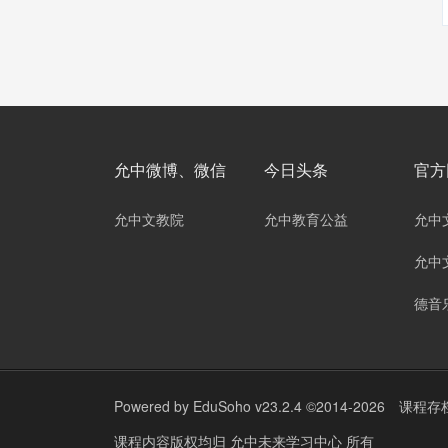
允中微博、微信
今日头条
官方
允中文教院
允中教育公益
允中
允中
德音
Powered by
EduSoho v23.2.4
©2014-2026
课程存
课程内容版权均归
允中未来学习中心
所有