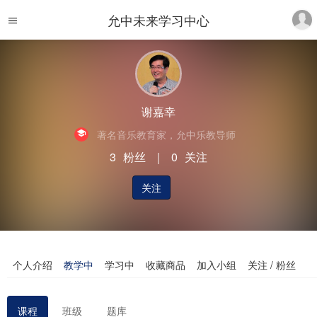
允中未来学习中心
谢嘉幸
著名音乐教育家，允中乐教导师
3
粉丝
｜
0
关注
关注
个人介绍
教学中
学习中
收藏商品
加入小组
关注 / 粉丝
课程
班级
题库