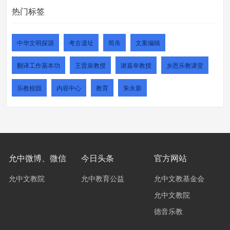
热门标签
中华文明探源
考古遗址
简帛
文案编辑
翻译工作基本功
王雷泉教授
谢嘉幸教授
乡恩乐教课堂
乐教校园
内容中心
教育
朱永新
允中微博、微信
今日头条
官方网站
允中文教院
允中教育公益
允中文教基金会
允中文教院
德音乐教