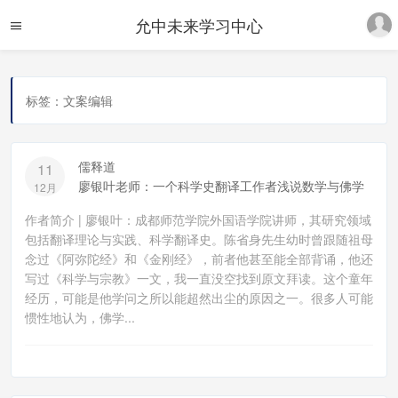
允中未来学习中心
标签：文案编辑
儒释道
11
廖银叶老师：一个科学史翻译工作者浅说数学与佛学
12月
作者简介 | 廖银叶：成都师范学院外国语学院讲师，其研究领域
包括翻译理论与实践、科学翻译史。陈省身先生幼时曾跟随祖母
念过《阿弥陀经》和《金刚经》，前者他甚至能全部背诵，他还
写过《科学与宗教》一文，我一直没空找到原文拜读。这个童年
经历，可能是他学问之所以能超然出尘的原因之一。很多人可能
惯性地认为，佛学...